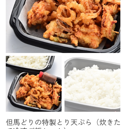
但馬どりの特製とり天ぷら（炊きた