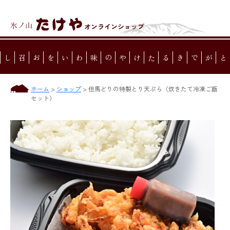
オンラインショップ
味わいを
たけやの
ことができる
ホーム
>
ショップ
>
但馬どりの特製とり天ぷら（炊きたて冷凍ご飯
セット）