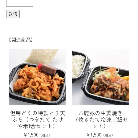
【関連商品】
但馬どりの特製とり天
八鹿豚の生姜焼き
ぷら（つきたて たけ
（炊きたて冷凍ご飯セ
や米1合セット）
ット）
¥
1,500
¥
1,500