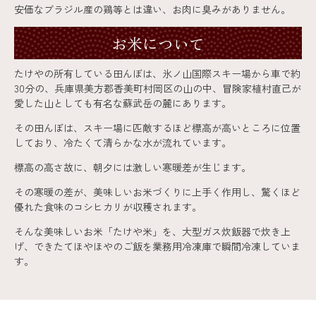
安価なブラジル産の鶏等とは違い、お肉に臭みがありません。
お米について
たけやの所有している田んぼは、氷ノ山国際スキー場から車で約
30分の、兵庫県美方郡香美町村岡区の山の中、冒険家植村直己が
愛した山としても有名な蘇武岳の麓にあります。
その田んぼは、スキー場に匹敵するほど標高が高いところに位置
しており、冷たくて清らかな水が流れています。
標高の高さ故に、朝夕には激しい寒暖差が生じます。
その寒暖の差が、美味しいお米づくりに上手く作用し、驚くほど
優れた食味のコシヒカリが収穫されます。
そんな美味しいお米「たけや米」を、大型ガス炊飯器で炊き上
げ、できたてほやほやのご飯を業務用冷凍庫で瞬間冷凍していま
す。