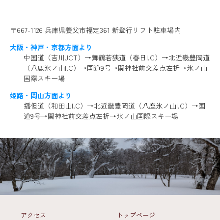
〒667-1126 兵庫県養父市福定361 新登行リフト駐車場内
大阪・神戸・京都方面より
中国道（吉川JCT）→舞鶴若狭道（春日I.C）→北近畿豊岡道
（八鹿氷ノ山I.C）→国道9号→関神社前交差点左折→氷ノ山
国際スキー場
姫路・岡山方面より
播但道（和田山I.C）→北近畿豊岡道（八鹿氷ノ山I.C）→国
道9号→関神社前交差点左折→氷ノ山国際スキー場
アクセス
トップページ