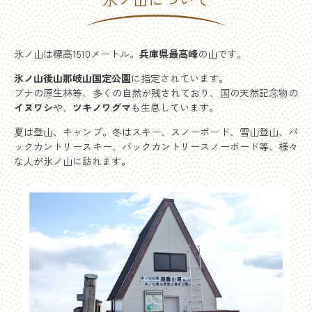
氷ノ山は標高1510メートル。
兵庫県最高峰
の山です。
氷ノ山後山那岐山国定公園
に指定されています。
ブナの原生林等、多くの自然が残されており、国の天然記念物の
イヌワシ
や、
ツキノワグマ
も生息しています。
夏は登山、キャンプ。冬はスキー、スノーボード、雪山登山、バ
ックカントリースキー、バックカントリースノーボード等、様々
な人が氷ノ山に訪れます。