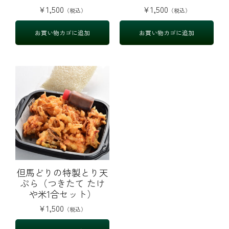
¥
1,500
¥
1,500
お買い物カゴに追加
お買い物カゴに追加
但馬どりの特製とり天
ぷら（つきたて たけ
や米1合セット）
¥
1,500