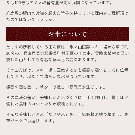
りも100倍もアミノ酸含有量が高い豚肉になっています。
八鹿豚が豚肉の常識を超えた旨みを持っている理由がご理解頂け
たのではないでしょうか。
お米について
たけやの所有している田んぼは、氷ノ山国際スキー場から車で約
30分の、兵庫県美方郡香美町村岡区の山の中、冒険家植村直己が
愛した山としても有名な蘇武岳の麓にあります。
その田んぼは、スキー場に匹敵するほど標高が高いところに位置
しており、冷たくて清らかな水が流れています。
標高の高さ故に、朝夕には激しい寒暖差が生じます。
その寒暖の差が、美味しいお米づくりに上手く作用し、驚くほど
優れた食味のコシヒカリが収穫されます。
そんな美味しいお米「たけや米」を、自家製精米機で精米し、真
空パックでお届けします。