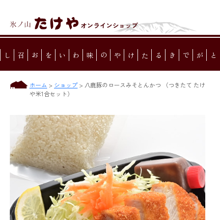
オンラインショップ
味わいを
たけやの
ことができる
ホーム
>
ショップ
>
八鹿豚のロースみそとんかつ （つきたて たけ
や米1合セット）